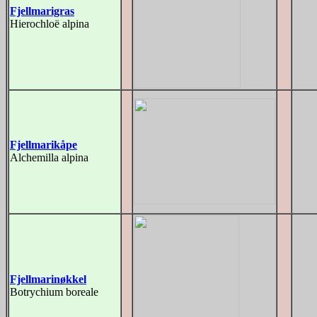
Fjellmarigras
Hierochloë alpina
Fjellmarikåpe
Alchemilla alpina
Fjellmarinøkkel
Botrychium boreale