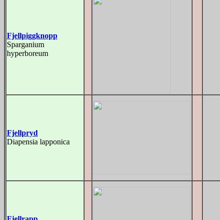
Fjellpiggknopp
Sparganium
hyperboreum
Fjellpryd
Diapensia lapponica
Fjellrapp