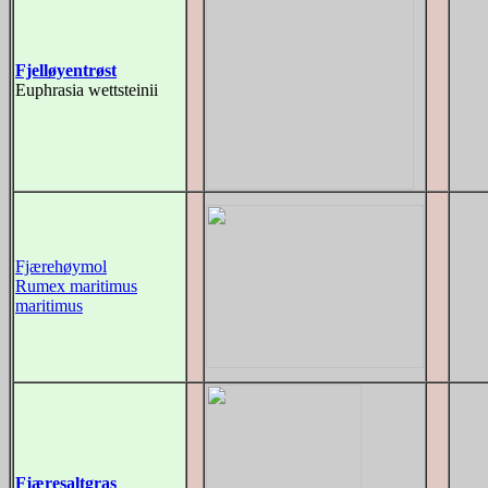
Fjelløyentrøst
Euphrasia wettsteinii
Fjærehøymol
Rumex maritimus
maritimus
Fjæresaltgras