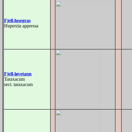
Fjell-lusegras
Huperzia appressa
Fjell-løvetann
Taraxacum
sect. taraxacum