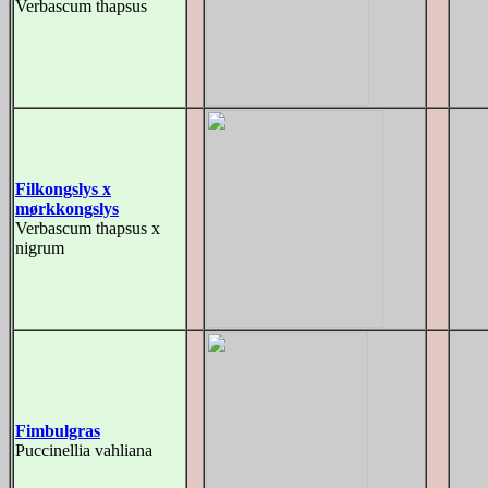
Verbascum thapsus
Filkongslys x
mørkkongslys
Verbascum thapsus x
nigrum
Fimbulgras
Puccinellia vahliana