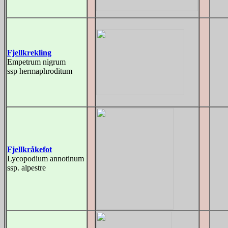
Fjellkrekling
Empetrum nigrum
ssp hermaphroditum
Fjellkråkefot
Lycopodium annotinum
ssp. alpestre