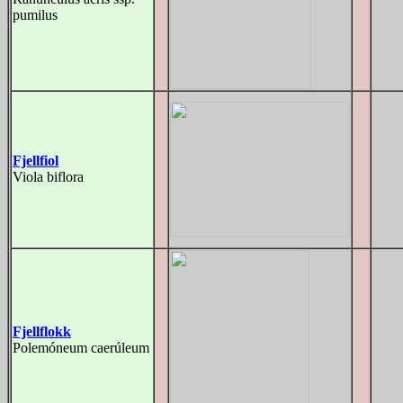
pumilus
Fjellfiol
Viola biflora
Fjellflokk
Polemóneum caerúleum