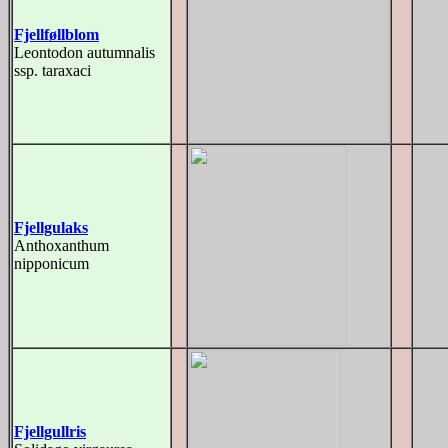
Fjellføllblom
Leontodon autumnalis
ssp. taraxaci
Fjellgulaks
Anthoxanthum
nipponicum
Fjellgullris