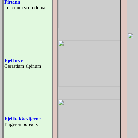
Firtann
Teucrium scorodonia
Fjellarve
Cerastium alpinum
Fjellbakkestjerne
Erigeron borealis