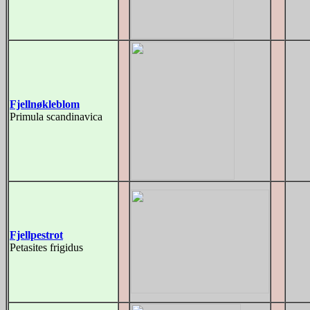
Fjellnøkleblom
Primula scandinavica
Fjellpestrot
Petasites frigidus