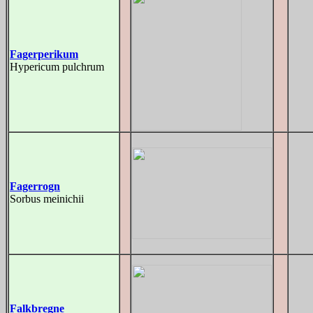
Fagerperikum
Hypericum pulchrum
Fagerrogn
Sorbus meinichii
Falkbregne