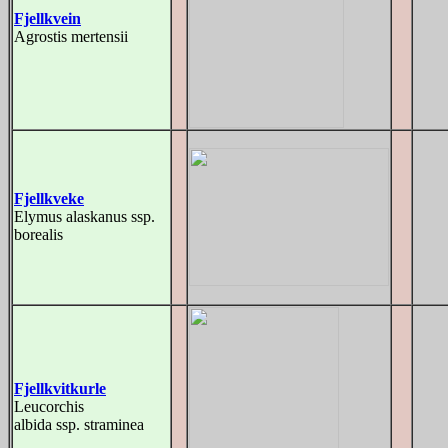
Fjellkvein
Agrostis mertensii
Fjellkveke
Elymus alaskanus ssp.
borealis
Fjellkvitkurle
Leucorchis
albida ssp. straminea