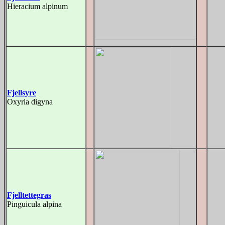
Hieracium alpinum
Fjellsyre
Oxyria digyna
Fjelltettegras
Pinguicula alpina