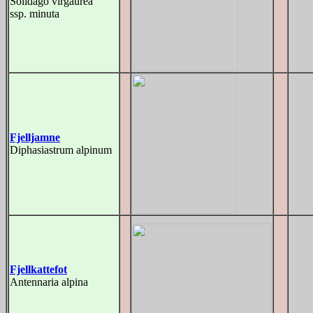
Solidago virgaurea
ssp. minuta
Fjelljamne
Diphasiastrum alpinum
Fjellkattefot
Antennaria alpina