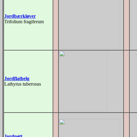
Jordbærkløver
Trifolium fragiferum
Jordflatbelg
Lathyrus tuberosus
Jordnøtt