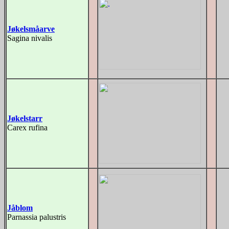
Jøkelsmåarve
Sagina nivalis
Jøkelstarr
Carex rufina
Jåblom
Parnassia palustris