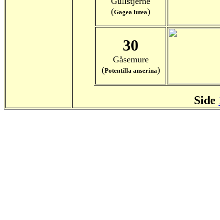
Gullstjerne
(
)
Gagea lutea
30
Gåsemure
(
)
Potentilla anserina
Side