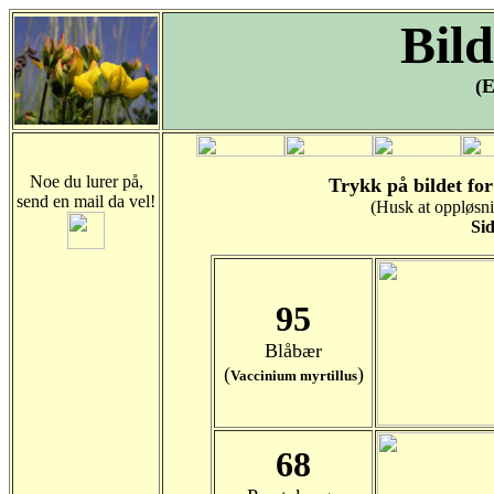
Bild
(E
Noe du lurer på,
Trykk på bildet for
send en mail da vel!
(Husk at oppløsni
Si
95
Blåbær
(
)
Vaccinium myrtillus
68