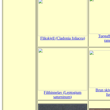
Tuegaff
Flikskjell (Cladonia foliacea)
ran
Brun ski
Filthinnelav (Leptogium
fu
saturninum)