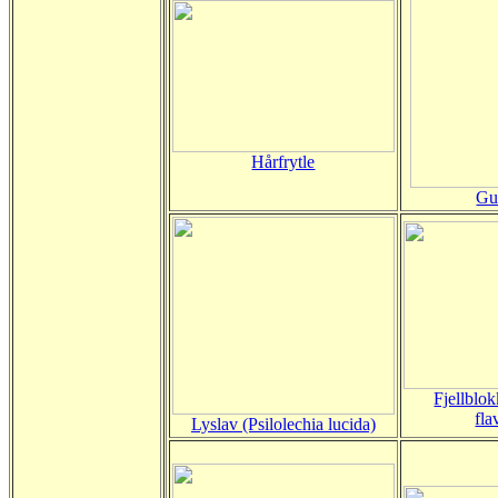
Hårfrytle
Gul
Fjellblok
fla
Lyslav (Psilolechia lucida)