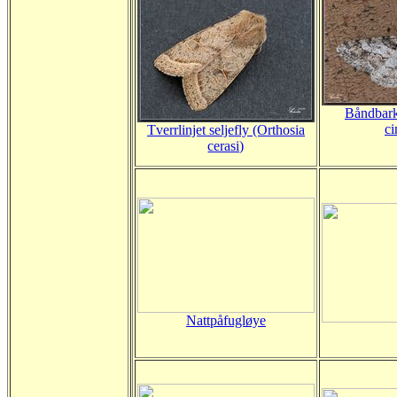
Båndbark
ci
Tverrlinjet seljefly (Orthosia
cerasi)
Nattpåfugløye