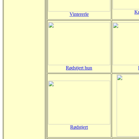
Kr
Vintererle
Rødstjert hun
Rødstjert