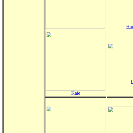
Hon
L
Kaie