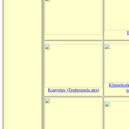
Klippekork
Koøyelav (Tephromela atra)
p