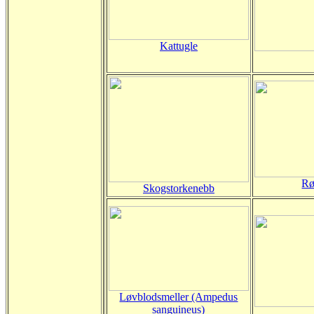
Kattugle
Rø
Skogstorkenebb
Løvblodsmeller (Ampedus
sanguineus)