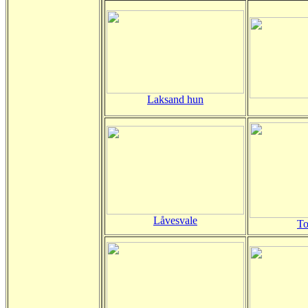
Laksand hun
Låvesvale
To