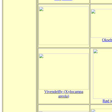
Okseh
Vivendelfly (Xylocampa
areola)
Rød j