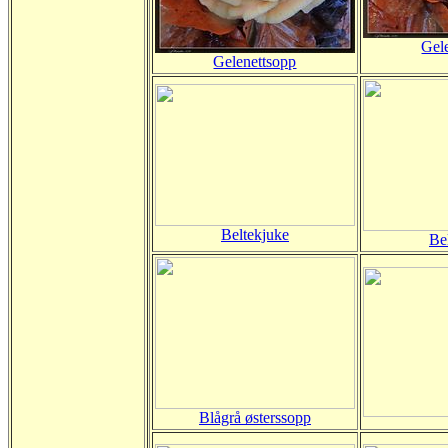
Gel
Gelenettsopp
Beltekjuke
Be
Blågrå østerssopp