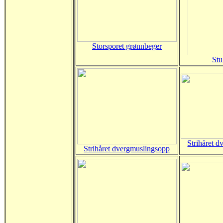
Storsporet grønnbeger
St
Strihåret 
Strihåret dvergmuslingsopp