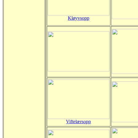
Kløyvsopp
Viftelærsopp