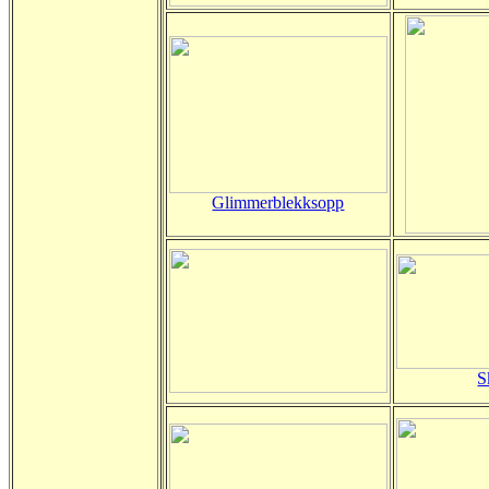
Glimmerblekksopp
S