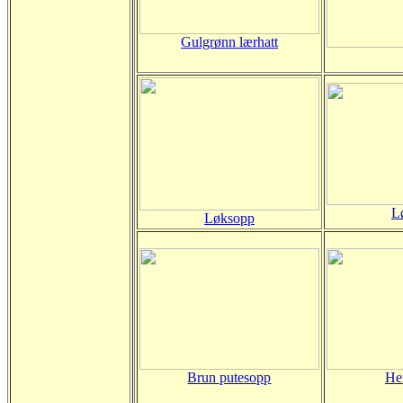
Gulgrønn lærhatt
L
Løksopp
Brun putesopp
He