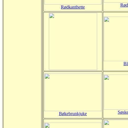
Rød
Rødkanthette
Bl
Søske
Bøkebrunkjuke