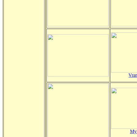
Vra
Myk