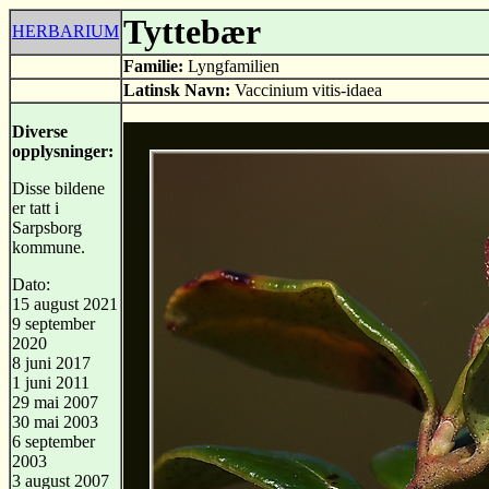
Tyttebær
HERBARIUM
Familie:
Lyngfamilien
Latinsk Navn:
Vaccinium vitis-idaea
Diverse
opplysninger:
Disse bildene
er tatt i
Sarpsborg
kommune.
Dato:
15 august 2021
9 september
2020
8 juni 2017
1 juni 2011
29 mai 2007
30 mai 2003
6 september
2003
3 august 2007