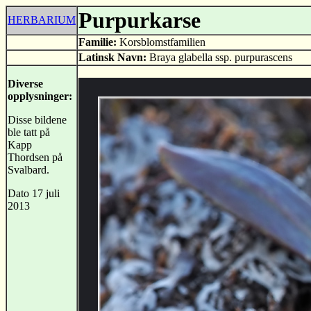
Purpurkarse
HERBARIUM
Familie:
Korsblomstfamilien
Latinsk Navn:
Braya glabella ssp. purpurascens
Diverse
opplysninger:
Disse bildene
ble tatt på
Kapp
Thordsen på
Svalbard.
Dato 17 juli
2013