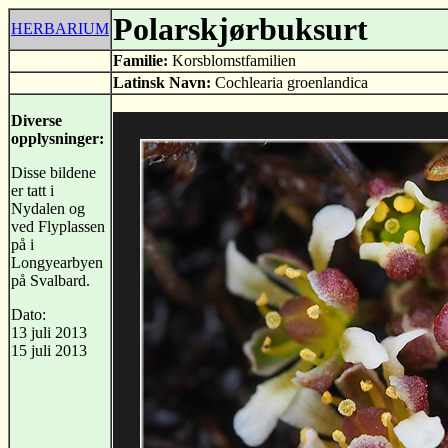
Polarskjørbuksurt
HERBARIUM
Familie:
Korsblomstfamilien
Latinsk Navn:
Cochlearia groenlandica
Diverse
opplysninger:
Disse bildene
er tatt i
Nydalen og
ved Flyplassen
på i
Longyearbyen
på Svalbard.
Dato:
13 juli 2013
15 juli 2013