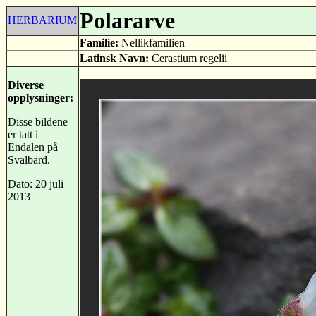
Polararve
HERBARIUM
Familie:
Nellikfamilien
Latinsk Navn:
Cerastium regelii
Diverse
opplysninger:
Disse bildene
er tatt i
Endalen på
Svalbard.
Dato: 20 juli
2013