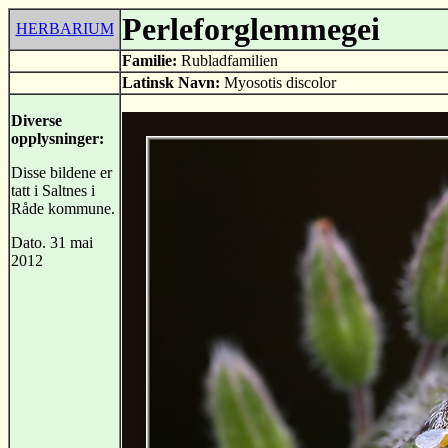
Perleforglemmegei
HERBARIUM
Familie:
Rubladfamilien
Latinsk Navn:
Myosotis discolor
Diverse
opplysninger:
Disse bildene er
tatt i Saltnes i
Råde kommune.
Dato. 31 mai
2012