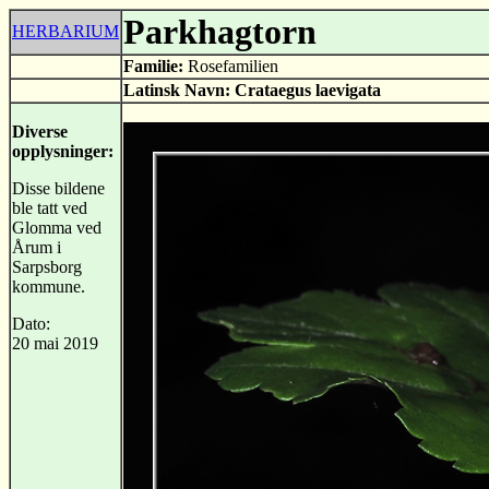
Parkhagtorn
HERBARIUM
Familie:
Rosefamilien
Latinsk Navn:
Crataegus laevigata
Diverse
opplysninger:
Disse bildene
ble tatt ved
Glomma ved
Årum i
Sarpsborg
kommune.
Dato:
20 mai 2019