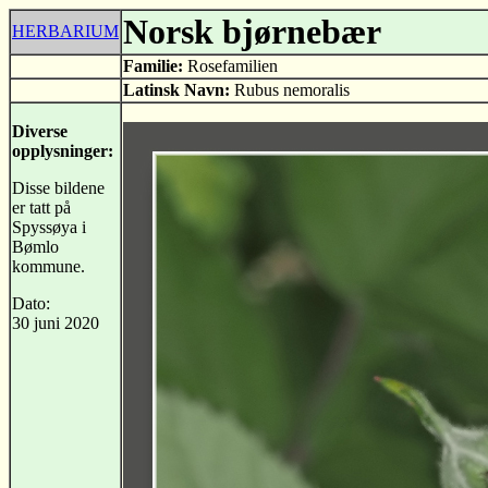
Norsk bjørnebær
HERBARIUM
Familie:
Rosefamilien
Latinsk Navn:
Rubus nemoralis
Diverse
opplysninger:
Disse bildene
er tatt på
Spyssøya i
Bømlo
kommune.
Dato:
30 juni 2020