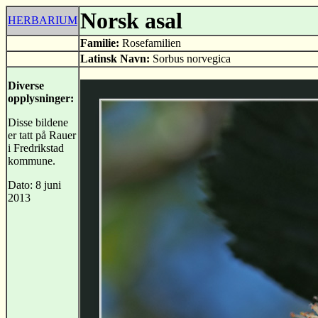
Norsk asal
HERBARIUM
Familie:
Rosefamilien
Latinsk Navn:
Sorbus norvegica
Diverse
opplysninger:
Disse bildene
er tatt på Rauer
i Fredrikstad
kommune.
Dato: 8 juni
2013