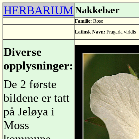
HERBARIUM
Nakkebær
Familie:
Rose
Latinsk Navn:
Fragaria viridis
Diverse
opplysninger:
De 2 første
bildene er tatt
på Jeløya i
Moss
kommune.