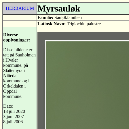
Myrsauløk
HERBARIUM
Familie:
Sauløkfamilien
Latinsk Navn:
Triglochin palustre
Diverse
opplysninger:
Disse bildene er
tatt på Sauholmen
i Hvaler
kommune, på
Slåttemyra i
Nittedal
kommune og i
Orkeldalen i
Oppdal
kommune.
Dato:
18 juli 2020
3 juni 2007
8 juli 2006