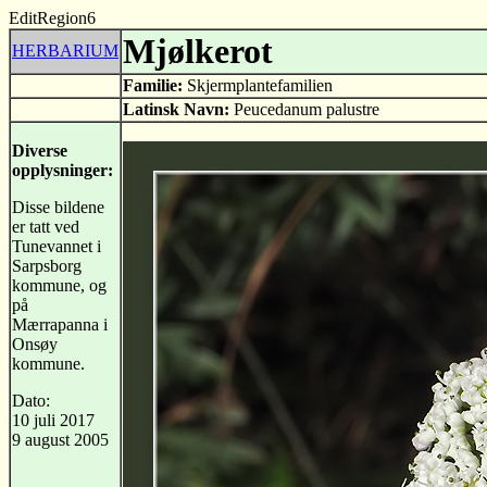
EditRegion6
Mjølkerot
HERBARIUM
Familie:
Skjermplantefamilien
Latinsk Navn:
Peucedanum palustre
Diverse
opplysninger:
Disse bildene
er tatt ved
Tunevannet i
Sarpsborg
kommune, og
på
Mærrapanna i
Onsøy
kommune.
Dato:
10 juli 2017
9 august 2005