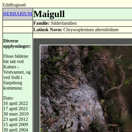
EditRegion6
Maigull
HERBARIUM
Familie:
Sildrefamilien
Latinsk Navn:
Chrysosplenium alternifolium
Diverse
opplysninger:
Disse bildene
ble tatt ved
Kalnes -
Vestvannet, og
ved Solli i
Sarpsborg
kommune.
Dato:
16 april 2022
17 april 2021
30 mars 2019
23 april 2012
15 april 2009
30 april 2004