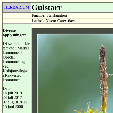
Gulstarr
HERBARIUM
Familie:
Starrfamilien
Latinsk Navn:
Carex flava
Diverse
opplysninger:
Disse bildene ble
tatt ved i Marker
kommune, i
Oppdal
kommune, og
ved
Kolbjørnviksjøen
i Rakkestad
kommune:
Dato:
14 juli 2019
24 juli 2017
07 august 2012
15 juni 2006