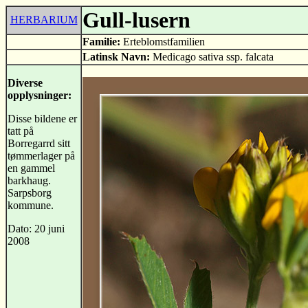
Gull-lusern
HERBARIUM
Familie:
Erteblomstfamilien
Latinsk Navn:
Medicago sativa ssp. falcata
Diverse
opplysninger:
Disse bildene er
tatt på
Borregarrd sitt
tømmerlager på
en gammel
barkhaug.
Sarpsborg
kommune.
Dato: 20 juni
2008