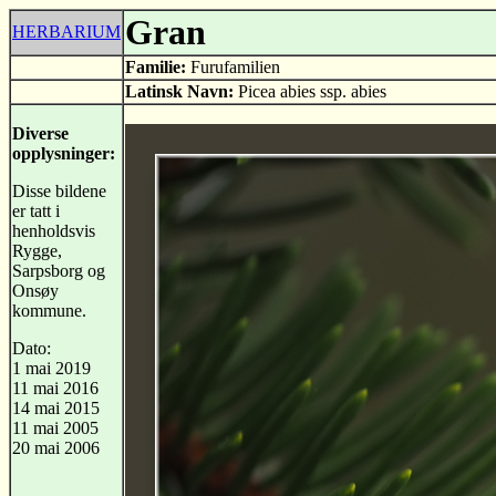
Gran
HERBARIUM
Familie:
Furufamilien
Latinsk Navn:
Picea abies ssp. abies
Diverse
opplysninger:
Disse bildene
er tatt i
henholdsvis
Rygge,
Sarpsborg og
Onsøy
kommune.
Dato:
1 mai 2019
11 mai 2016
14 mai 2015
11 mai 2005
20 mai 2006