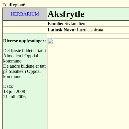
EditRegion6
Aksfrytle
HERBARIUM
Familie:
Sivfamilien
Latinsk Navn:
Luzula spicata
Diverse opplysninger:
Det første bildet er tatt i
Ålmdalen i Oppdal
kommune.
De andre bildene er tatt
på Sissihøa i Oppdal
kommune.
Dato:
18 juli 2008
21 Juli 2006